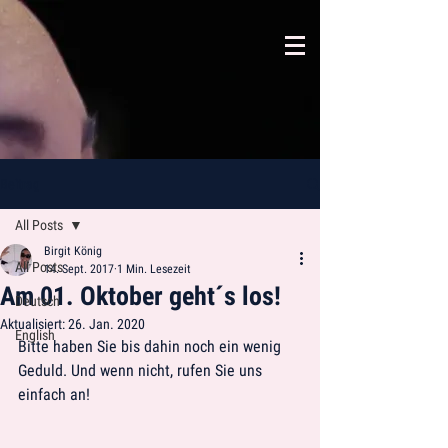
Beitrag
All Posts
Birgit König
All Posts
14. Sept. 2017
1 Min. Lesezeit
Am 01. Oktober geht´s los!
Deutsch
Aktualisiert:
26. Jan. 2020
English
Bitte haben Sie bis dahin noch ein wenig 
Geduld. Und wenn nicht, rufen Sie uns 
einfach an!